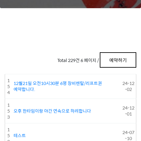
예약하기
Total 229건
6 페이지 /
1
12월21일 오전10시30분 6명 장비렌탈/리프트권
24-12
5
예약합니다.
-02
4
1
24-12
5
오후 한타임이랑 야간 연속으로 하려합니다
-01
3
1
24-07
5
테스트
-10