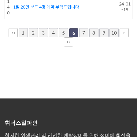
1
24-01
4
1월 20일 보드 4명 예약 부탁드립니다
-18
0
1
2
3
4
5
7
8
9
10
6
휘닉스알파인
철저한 위생관리 및 안전한 렌탈장비를 위해 정비에 최선을