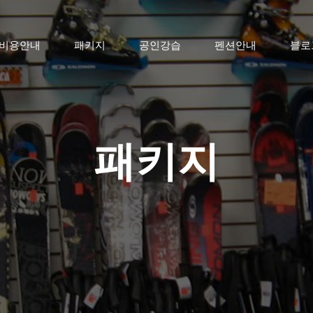
비용안내
패키지
공인강습
펜션안내
블로
패키지