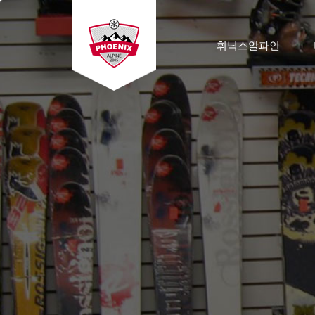
휘닉스알파인